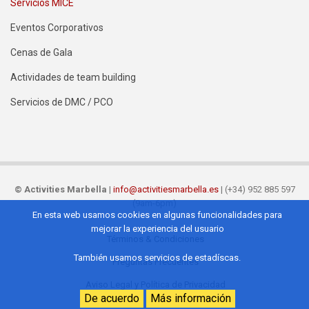
Servicios MICE
Eventos Corporativos
Cenas de Gala
Actividades de team building
Servicios de DMC / PCO
©
Activities Marbella
|
info@activitiesmarbella.es
| (+34) 952 885 597
(9am-6pm)
En esta web usamos cookies en algunas funcionalidades para
mejorar la experiencia del usuario
Términos & Condiciones
Footer
También usamos servicios de estadíscas.
Preguntas Frecuentes
ES
Aviso Legal y Política de Privacidad
De acuerdo
Más información