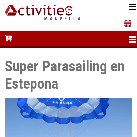
Pasar
al
contenido
principal
Super Parasailing en
Estepona