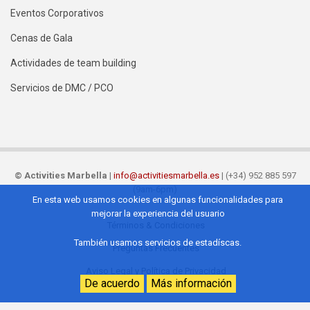
Eventos Corporativos
Cenas de Gala
Actividades de team building
Servicios de DMC / PCO
©
Activities Marbella
|
info@activitiesmarbella.es
| (+34) 952 885 597
(9am-6pm)
En esta web usamos cookies en algunas funcionalidades para
mejorar la experiencia del usuario
Términos & Condiciones
Footer
También usamos servicios de estadíscas.
Preguntas Frecuentes
ES
Aviso Legal y Política de Privacidad
De acuerdo
Más información